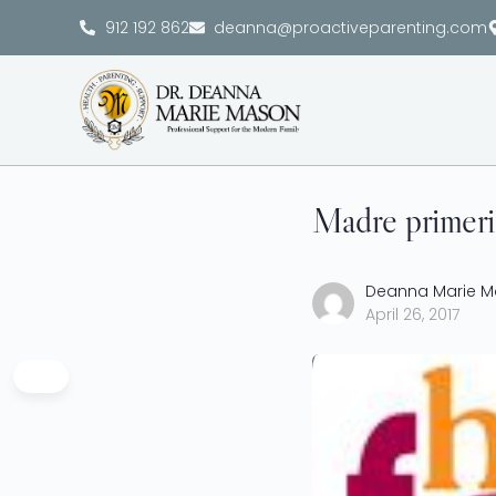
912 192 862
deanna@proactiveparenting.com
Madre primeriz
Deanna Marie 
April 26, 2017