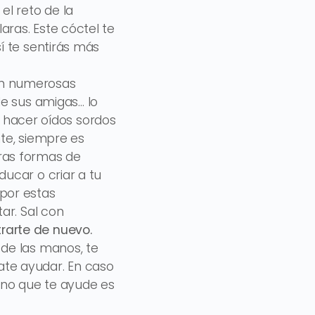
el reto de la
aras. Este cóctel te
í te sentirás más
en numerosas
de sus amigas… lo
hacer oídos sordos
nte, siempre es
tras formas de
ducar o criar a tu
 por estas
ar. Sal con
rarte de nuevo.
 de las manos, te
ate ayudar. En caso
orno que te ayude es