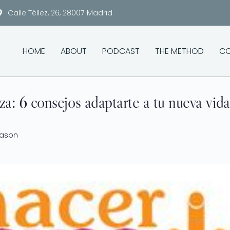
Calle Téllez, 26, 28007 Madrid
HOME
ABOUT
PODCAST
THE METHOD
CO
a: 6 consejos adaptarte a tu nueva vida
Mason