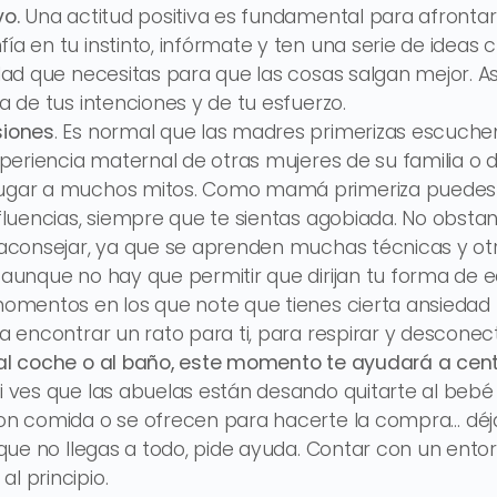
vo.
Una actitud positiva es fundamental para afrontar 
a en tu instinto, infórmate y ten una serie de ideas cl
idad que necesitas para que las cosas salgan mejor. As
sa de tus intenciones y de tu esfuerzo.
siones
. Es normal que las madres primerizas escuch
experiencia maternal de otras mujeres de su familia o 
lugar a muchos mitos. Como mamá primeriza puedes 
nfluencias, siempre que te sientas agobiada. No obsta
e aconsejar, ya que se aprenden muchas técnicas y o
 aunque no hay que permitir que dirijan tu forma de e
momentos en los que note que tienes cierta ansiedad
ta encontrar un rato para ti, para respirar y desconect
 al coche o al baño, este momento te ayudará a cent
Si ves que las abuelas están desando quitarte al bebé
con comida o se ofrecen para hacerte la compra… déj
s que no llegas a todo, pide ayuda. Contar con un ent
l principio.