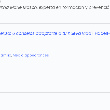
n
nna Marie Mason
, experta en formación y prevención
riza: 6 consejos adaptarte a tu nueva vida
|
HacerF
Familia
,
Media appearances