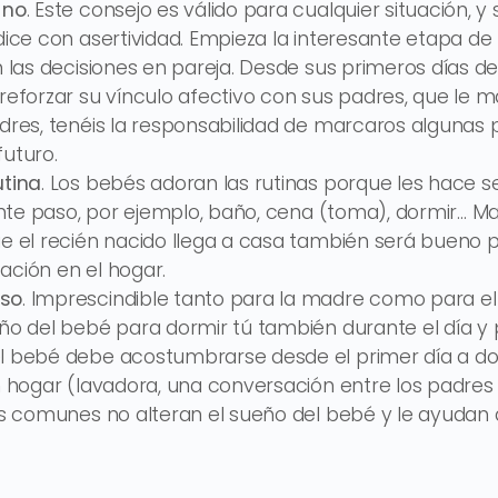
 no
. Este consejo es válido para cualquier situación, 
dice con asertividad. Empieza la interesante etapa de
n las decisiones en pareja. Desde sus primeros días de 
reforzar su vínculo afectivo con sus padres, que le 
dres, tenéis la responsabilidad de marcaros algunas
uturo.
utina
. Los bebés adoran las rutinas porque les hace s
iente paso, por ejemplo, baño, cena (toma), dormir… M
e el recién nacido llega a casa también será bueno p
ización en el hogar.
nso
. Imprescindible tanto para la madre como para e
ño del bebé para dormir tú también durante el día y 
l bebé debe acostumbrarse desde el primer día a dor
n hogar (lavadora, una conversación entre los padres 
os comunes no alteran el sueño del bebé y le ayudan a