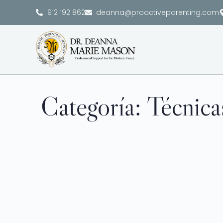
912 192 862
deanna@proactiveparenting.com
Categoría:
Técnica