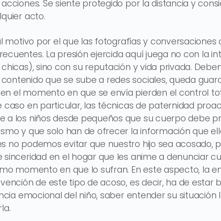
 acciones. Se siente protegido por la distancia y con
lquier acto.
pal motivo por el que las fotografías y conversaciones
cuentes. La presión ejercida aquí juega no con la int
 chicas), sino con su reputación y vida privada. Deben
contenido que se sube a redes sociales, queda gua
en el momento en que se envía pierden el control to
e caso en particular, las técnicas de paternidad proac
e a los niños desde pequeños que su cuerpo debe pr
ismo y que solo han de ofrecer la información que el
es no podemos evitar que nuestro hijo sea acosado, 
 sinceridad en el hogar que les anime a denunciar cu
ismo momento en que lo sufran. En este aspecto, la em
evención de este tipo de acoso, es decir, ha de estar 
gencia emocional del niño, saber entender su situación
la.