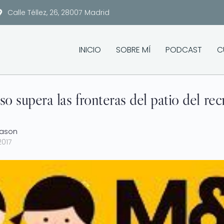
Calle Téllez, 26, 28007 Madrid
INICIO
SOBRE MÍ
PODCAST
C
o supera las fronteras del patio del rec
Mason
2017