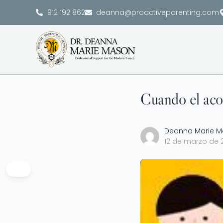
912 192 862
deanna@proactiveparenting.com
Cuando el acos
Deanna Marie 
12 de marzo de 