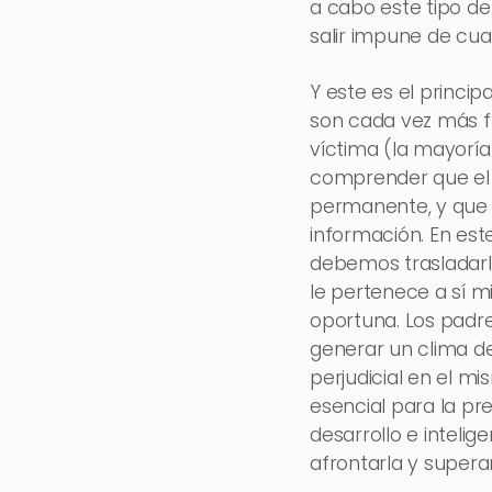
a cabo este tipo de
salir impune de cua
Y este es el princi
son cada vez más fre
víctima (la mayoría
comprender que el 
permanente, y que 
información. En est
debemos trasladarl
le pertenece a sí m
oportuna. Los padr
generar un clima de
perjudicial en el m
esencial para la pr
desarrollo e inteli
afrontarla y superar