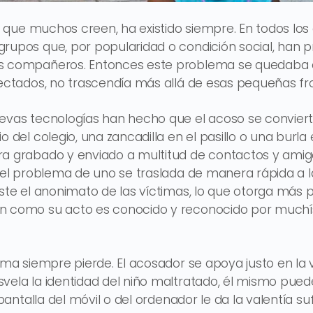
lo que muchos creen, ha existido siempre. En todos los 
rupos que, por popularidad o condición social, han 
s compañeros. Entonces este problema se quedaba e
fectados, no trascendía más allá de esas pequeñas fr
evas tecnologías han hecho que el acoso se conviert
o del colegio, una zancadilla en el pasillo o una burla
ra grabado y enviado a multitud de contactos y amig
e el problema de uno se traslada de manera rápida a la
iste el anonimato de las víctimas, lo que otorga más p
en como su acto es conocido y reconocido por much
ima siempre pierde. El acosador se apoya justo en la v
vela la identidad del niño maltratado, él mismo pued
 pantalla del móvil o del ordenador le da la valentía su