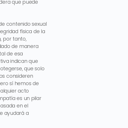
sidera que puede
 de contenido sexual
egridad física de la
, por tanto,
rdado de manera
tal de esa
tiva indican que
otegerse, que solo
los consideren
pero sí hemos de
alquier acto
patía es un pilar
basada en el
 le ayudará a