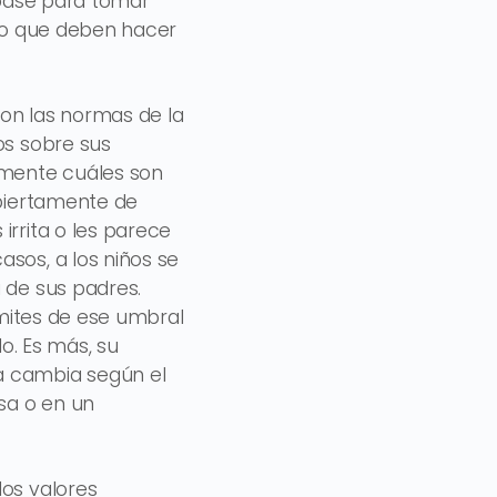
o base para tomar
 lo que deben hacer
on las normas de la
os sobre sus
amente cuáles son
abiertamente de
irrita o les parece
sos, a los niños se
 de sus padres.
ímites de ese umbral
. Es más, su
a cambia según el
asa o en un
los valores