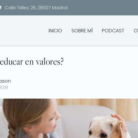
Calle Téllez, 26, 28007 Madrid
INICIO
SOBRE MÍ
PODCAST
C
 educar en valores?
Mason
2019