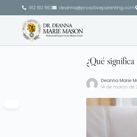
912 192 862
deanna@proactiveparenting.com
¿Qué significa
Deanna Marie 
14 de marzo de 