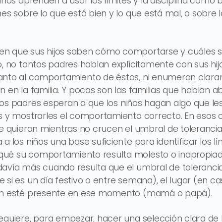
niños aprenden a usar los límites y la disciplina com
nes sobre lo que está bien y lo que está mal, o sobre
n que sus hijos saben cómo comportarse y cuáles s
o, no tantos padres hablan explícitamente con sus hij
anto al comportamiento de éstos, ni enumeran clar
n en la familia. Y pocas son las familias que hablan 
os padres esperan a que los niños hagan algo que les 
s y mostrarles el comportamiento correcto. En esos ca
ue quieran mientras no crucen el umbral de tolerancia
a los niños una base suficiente para identificar los l
ué su comportamiento resulta molesto o inapropiado
davía más cuando resulta que el umbral de toleranci
 si es un día festivo o entre semana), el lugar (en c
ién esté presente en ese momento (mamá o papá).
equiere, para empezar, hacer una selección clara de 