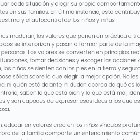
luar cada situación y elegir su propio comportamien
es en sus familias. En última instancia, esto contribuy
estima y el autocontrol de los niños y niñas.
ños maduran, los valores que ponen en práctica a trav
lecidos se interiorizan y pasan a formar parte de la i
ersonas. Los valores se convierten en principios rec
ituaciones, tomar decisiones y escoger las acciones
 los niños se sienten con los pies en la tierra y segu
se sólida sobre la que elegir la mejor opción. No les d
ma, ni quién esté delante, ni dudan acerca de qué es 
rario, saben lo que está bien y lo que está mal, ident
os y son capaces de expresar esas ideas a los que es
osa.
 educar en valores crea en los niños vínculos profu
mbro de la familia comparte un entendimiento común d