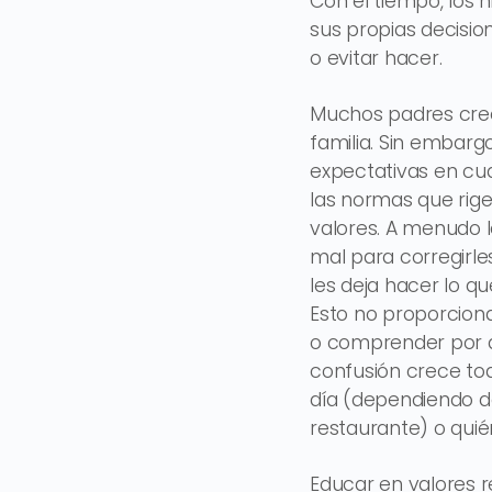
Con el tiempo, los 
sus propias decisio
o evitar hacer.
Muchos padres cree
familia. Sin embarg
expectativas en cu
las normas que rige
valores. A menudo l
mal para corregirle
les deja hacer lo q
Esto no proporciona 
o comprender por q
confusión crece to
día (dependiendo de
restaurante) o qu
Educar en valores r