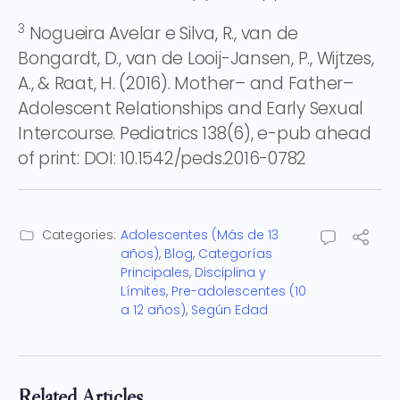
3
Nogueira Avelar e Silva, R., van de
Bongardt, D., van de Looij-Jansen, P., Wijtzes,
A., & Raat, H. (2016). Mother– and Father–
Adolescent Relationships and Early Sexual
Intercourse. Pediatrics 138(6), e-pub ahead
of print: DOI: 10.1542/peds.2016-0782
Categories:
Adolescentes (Más de 13
años)
,
Blog
,
Categorías
Principales
,
Disciplina y
Límites
,
Pre-adolescentes (10
a 12 años)
,
Según Edad
Related Articles